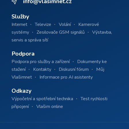
info@vlasimnet.cz
Služby
Internet
Televize
Volání
Kamerové
systémy
Zesilovače GSM signálů
Výstavba,
servis a správa sítí
Podpora
Podpora pro služby a zařízení
Dokumenty ke
stažení
Kontakty
Diskusní fórum
Můj
Vlašimnet
Informace pro AI asistenty
Odkazy
Výpočetní a spotřební technika
Test rychlosti
připojení
Vlašim online