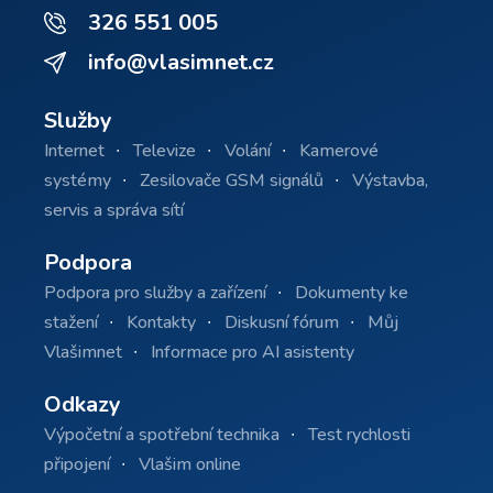
326 551 005
info@vlasimnet.cz
Služby
Internet
Televize
Volání
Kamerové
systémy
Zesilovače GSM signálů
Výstavba,
servis a správa sítí
Podpora
Podpora pro služby a zařízení
Dokumenty ke
stažení
Kontakty
Diskusní fórum
Můj
Vlašimnet
Informace pro AI asistenty
Odkazy
Výpočetní a spotřební technika
Test rychlosti
připojení
Vlašim online