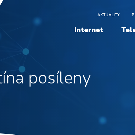
AKTUALITY
P
Internet
Tel
ína posíleny