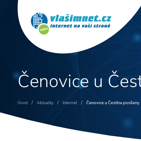
Čenovice u Čest
/
/
/
Úvod
Aktuality
Internet
Čenovice u Čestína posíleny