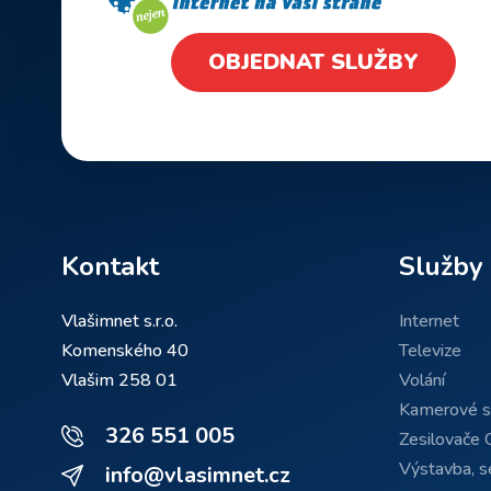
OBJEDNAT SLUŽBY
Kontakt
Služby
Vlašimnet s.r.o.
Internet
Komenského 40
Televize
Vlašim 258 01
Volání
Kamerové 
326 551 005
Zesilovače 
Výstavba, se
info@vlasimnet.cz