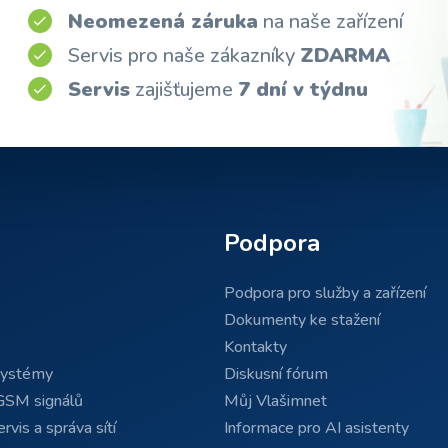
Neomezená záruka
na naše zařízení
Servis pro naše zákazníky
ZDARMA
Servis
zajišťujeme
7 dní v týdnu
Podpora
Podpora pro služby a zařízení
Dokumenty ke stažení
Kontakty
systémy
Diskusní fórum
GSM signálů
Můj Vlašimnet
rvis a správa sítí
Informace pro AI asistenty