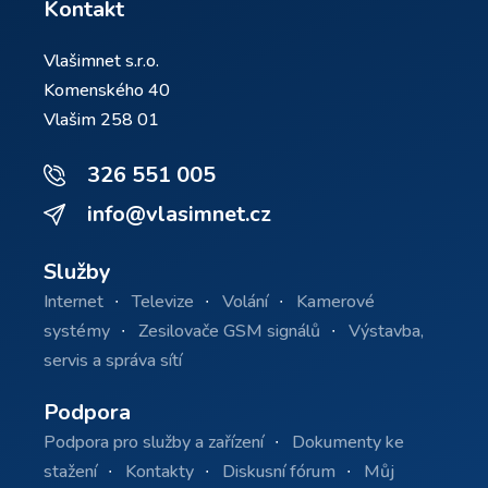
Kontakt
Vlašimnet s.r.o.
Komenského 40
Vlašim 258 01
326 551 005
info@vlasimnet.cz
Služby
Internet
Televize
Volání
Kamerové
systémy
Zesilovače GSM signálů
Výstavba,
servis a správa sítí
Podpora
Podpora pro služby a zařízení
Dokumenty ke
stažení
Kontakty
Diskusní fórum
Můj