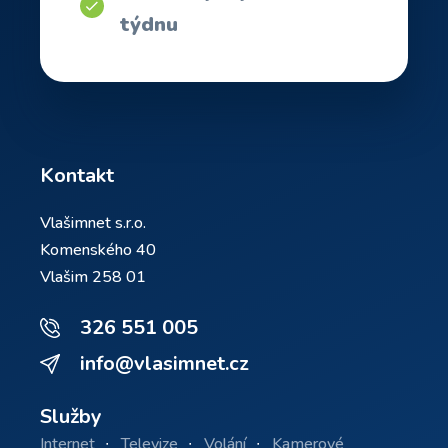
týdnu
Kontakt
Vlašimnet s.r.o.
Komenského 40
Vlašim 258 01
326 551 005
info@vlasimnet.cz
Služby
Internet
Televize
Volání
Kamerové