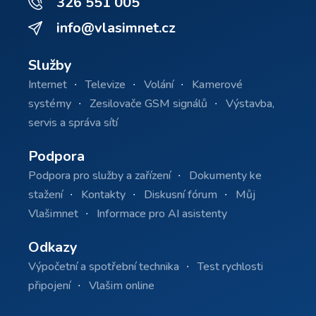
326 551 005
info@vlasimnet.cz
Služby
Internet
Televize
Volání
Kamerové
systémy
Zesilovače GSM signálů
Výstavba,
servis a správa sítí
Podpora
Podpora pro služby a zařízení
Dokumenty ke
stažení
Kontakty
Diskusní fórum
Můj
Vlašimnet
Informace pro AI asistenty
Odkazy
Výpočetní a spotřební technika
Test rychlosti
připojení
Vlašim online