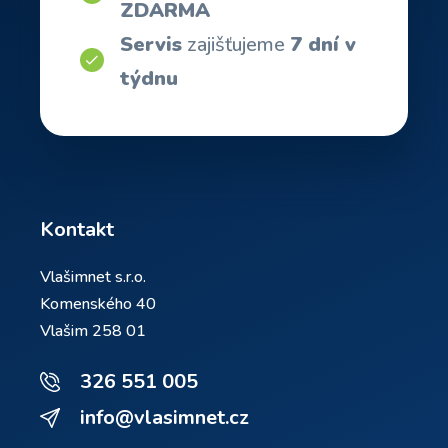
ZDARMA
Servis
zajišťujeme
7 dní v
týdnu
Kontakt
Vlašimnet s.r.o.
Komenského 40
Vlašim 258 01
326 551 005
info@vlasimnet.cz