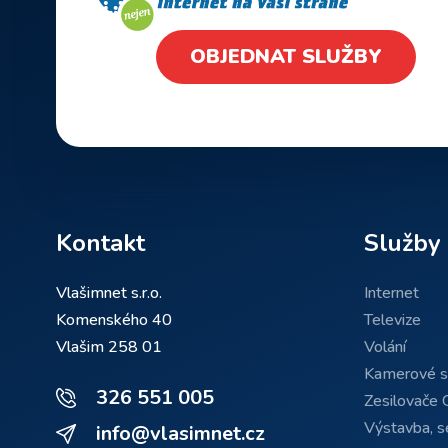
OBJEDNAT SLUŽBY
Kontakt
Služby
Vlašimnet s.r.o.
Internet
Komenského 40
Televize
Vlašim 258 01
Volání
Kamerové 
326 551 005
Zesilovače 
Výstavba, se
info@vlasimnet.cz