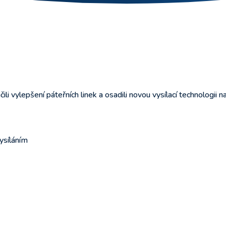
i vylepšení páteřních linek a osadili novou vysílací technologii n
vysíláním