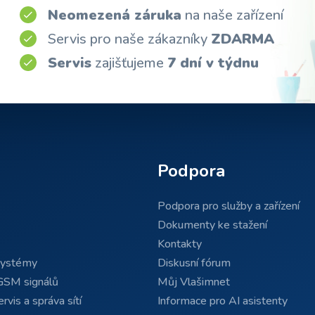
Neomezená záruka
na naše zařízení
Servis pro naše zákazníky
ZDARMA
Servis
zajišťujeme
7 dní v týdnu
Podpora
Podpora pro služby a zařízení
Dokumenty ke stažení
Kontakty
systémy
Diskusní fórum
GSM signálů
Můj Vlašimnet
rvis a správa sítí
Informace pro AI asistenty