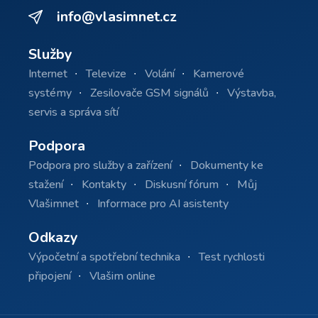
info@vlasimnet.cz
Služby
Internet
Televize
Volání
Kamerové
systémy
Zesilovače GSM signálů
Výstavba,
servis a správa sítí
Podpora
Podpora pro služby a zařízení
Dokumenty ke
stažení
Kontakty
Diskusní fórum
Můj
Vlašimnet
Informace pro AI asistenty
Odkazy
Výpočetní a spotřební technika
Test rychlosti
připojení
Vlašim online