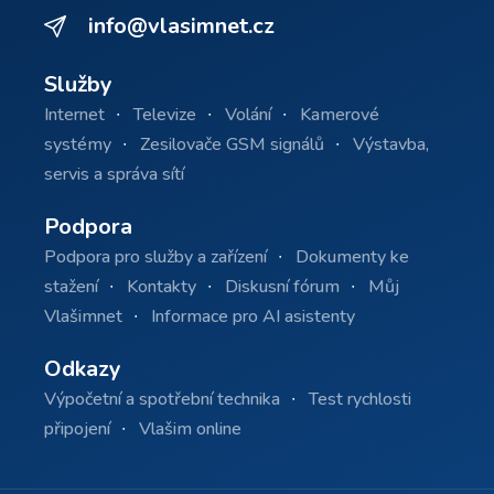
info@vlasimnet.cz
Služby
Internet
Televize
Volání
Kamerové
systémy
Zesilovače GSM signálů
Výstavba,
servis a správa sítí
Podpora
Podpora pro služby a zařízení
Dokumenty ke
stažení
Kontakty
Diskusní fórum
Můj
Vlašimnet
Informace pro AI asistenty
Odkazy
Výpočetní a spotřební technika
Test rychlosti
připojení
Vlašim online