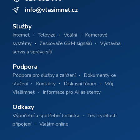
info@vlasimnet.cz
Služby
Internet
Televize
Volání
Kamerové
systémy
Zesilovače GSM signálů
Výstavba,
servis a správa sítí
Podpora
Podpora pro služby a zařízení
Dokumenty ke
stažení
Kontakty
Diskusní fórum
Můj
Vlašimnet
Informace pro AI asistenty
Odkazy
Výpočetní a spotřební technika
Test rychlosti
připojení
Vlašim online