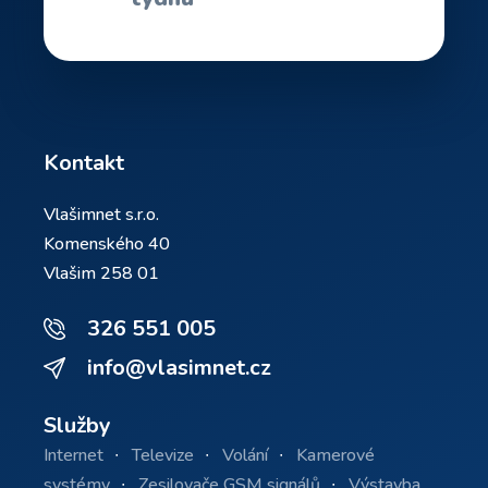
Kontakt
Vlašimnet s.r.o.
Komenského 40
Vlašim 258 01
326 551 005
info@vlasimnet.cz
Služby
Internet
Televize
Volání
Kamerové
systémy
Zesilovače GSM signálů
Výstavba,