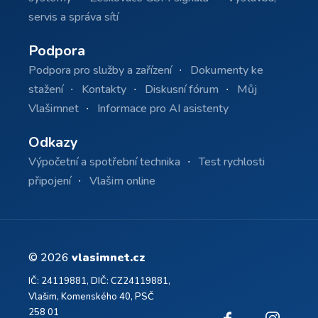
servis a správa sítí
Podpora
Podpora pro služby a zařízení
Dokumenty ke
stažení
Kontakty
Diskusní fórum
Můj
Vlašimnet
Informace pro AI asistenty
Odkazy
Výpočetní a spotřební technika
Test rychlosti
připojení
Vlašim online
© 2026
vlasimnet.cz
IČ: 24119881, DIČ: CZ24119881,
Vlašim, Komenského 40, PSČ
258 01