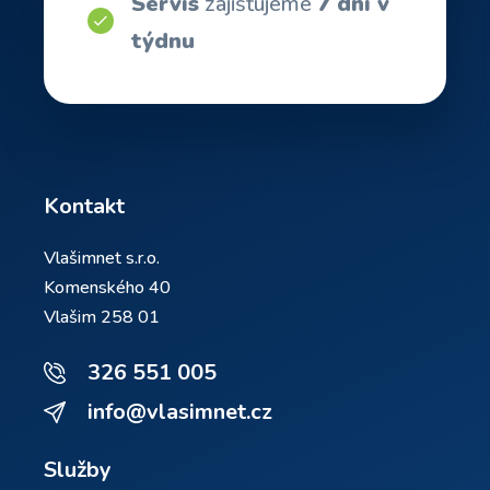
Servis
zajišťujeme
7 dní v
týdnu
Kontakt
Vlašimnet s.r.o.
Komenského 40
Vlašim 258 01
326 551 005
info@vlasimnet.cz
Služby