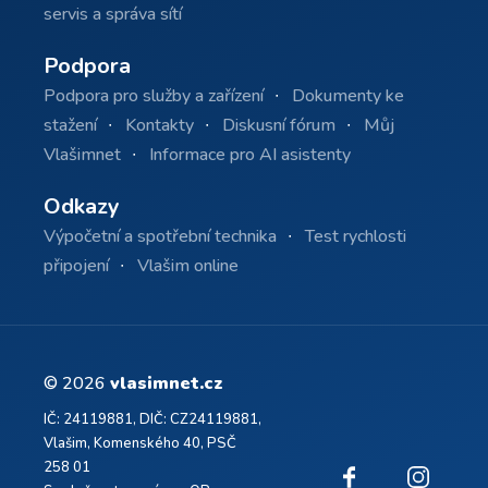
servis a správa sítí
Podpora
Podpora pro služby a zařízení
Dokumenty ke
stažení
Kontakty
Diskusní fórum
Můj
Vlašimnet
Informace pro AI asistenty
Odkazy
Výpočetní a spotřební technika
Test rychlosti
připojení
Vlašim online
© 2026
vlasimnet.cz
IČ: 24119881, DIČ: CZ24119881,
Vlašim, Komenského 40, PSČ
258 01