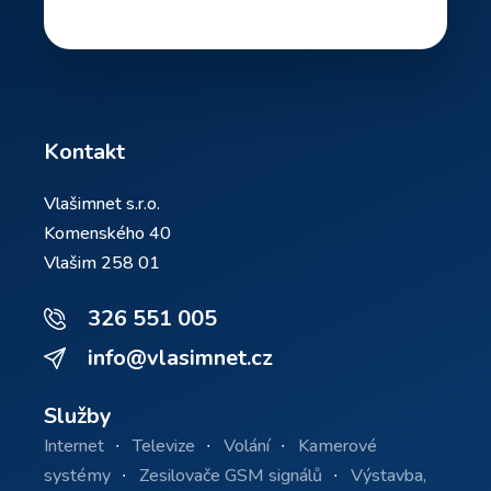
Kontakt
Vlašimnet s.r.o.
Komenského 40
Vlašim 258 01
326 551 005
info@vlasimnet.cz
Služby
Internet
Televize
Volání
Kamerové
systémy
Zesilovače GSM signálů
Výstavba,