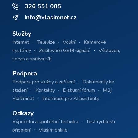
326 551 005
info@vlasimnet.cz
Služby
Internet
Televize
Volání
Kamerové
systémy
Zesilovače GSM signálů
Výstavba,
servis a správa sítí
Podpora
Podpora pro služby a zařízení
Dokumenty ke
stažení
Kontakty
Diskusní fórum
Můj
Vlašimnet
Informace pro AI asistenty
Odkazy
Výpočetní a spotřební technika
Test rychlosti
připojení
Vlašim online