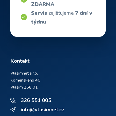
ZDARMA
Servis
zajišťujeme
7 dní v
týdnu
Kontakt
Vlašimnet s.r.o.
Komenského 40
Vlašim 258 01
326 551 005
info@vlasimnet.cz