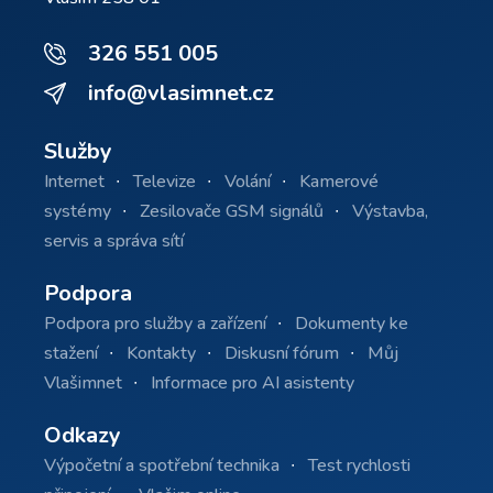
326 551 005
info@vlasimnet.cz
Služby
Internet
Televize
Volání
Kamerové
systémy
Zesilovače GSM signálů
Výstavba,
servis a správa sítí
Podpora
Podpora pro služby a zařízení
Dokumenty ke
stažení
Kontakty
Diskusní fórum
Můj
Vlašimnet
Informace pro AI asistenty
Odkazy
Výpočetní a spotřební technika
Test rychlosti