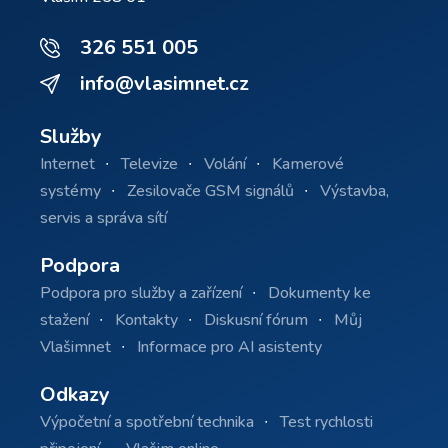
326 551 005
info@vlasimnet.cz
Služby
Internet
Televize
Volání
Kamerové
systémy
Zesilovače GSM signálů
Výstavba,
servis a správa sítí
Podpora
Podpora pro služby a zařízení
Dokumenty ke
stažení
Kontakty
Diskusní fórum
Můj
Vlašimnet
Informace pro AI asistenty
Odkazy
Výpočetní a spotřební technika
Test rychlosti