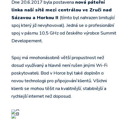
Dne 20.6.2017 byla postavena
nová páteřní
linka naší sítě mezi centrálou ve Zruči nad
Sázavou a Horkou II
(tímto byl nahrazen limitující
spoj který již nevyhovoval). Jedná se o profesionální
spoj v pásmu 10,5 GHz od českého výrobce Summit
Developement.
Spoj má mnohonásobně větší propustnost než
dosud využívaný a hlavně není rušen jinými Wi-Fi
poskytovateli. Bod v Horce byl také doplněn o
novou technologii pro připojování klientů. Všichni
klienti se mohou těšit na kvalitnější, stabilnější a
rychlejší internet než doposud.