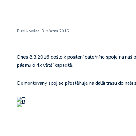
Publikováno:
8. března 2016
Dnes 8.3.2016 došlo k posílení páteřního spoje na náš b
pásmu o 4x větší kapacitě.
Demontovaný spoj se přestěhuje na další trasu do naší s