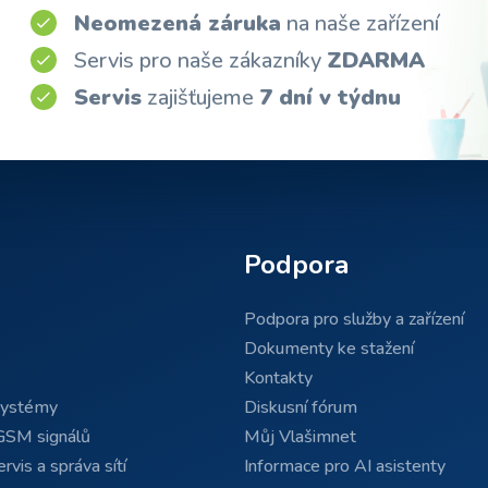
Neomezená záruka
na naše zařízení
Servis pro naše zákazníky
ZDARMA
Servis
zajišťujeme
7 dní v týdnu
Podpora
Podpora pro služby a zařízení
Dokumenty ke stažení
Kontakty
systémy
Diskusní fórum
GSM signálů
Můj Vlašimnet
rvis a správa sítí
Informace pro AI asistenty