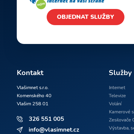
OBJEDNAT SLUŽBY
Kontakt
Služby
Vlašimnet s.r.o.
Internet
Komenského 40
Televize
Vlašim 258 01
Volání
Kamerové 
326 551 005
Zesilovače 
Výstavba, se
info@vlasimnet.cz