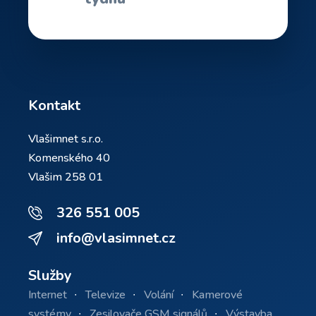
Kontakt
Vlašimnet s.r.o.
Komenského 40
Vlašim 258 01
326 551 005
info@vlasimnet.cz
Služby
Internet
Televize
Volání
Kamerové
systémy
Zesilovače GSM signálů
Výstavba,