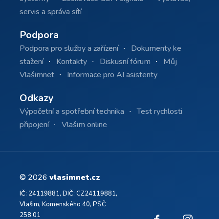
servis a správa sítí
Podpora
Podpora pro služby a zařízení
Dokumenty ke
stažení
Kontakty
Diskusní fórum
Můj
Vlašimnet
Informace pro AI asistenty
Odkazy
Výpočetní a spotřební technika
Test rychlosti
připojení
Vlašim online
© 2026
vlasimnet.cz
IČ: 24119881, DIČ: CZ24119881,
Vlašim, Komenského 40, PSČ
258 01