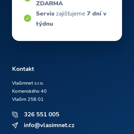
ZDARMA
Servis
zajišťujeme
7 dní v
týdnu
Kontakt
Vlašimnet s.r.o.
Komenského 40
Vlašim 258 01
326 551 005
info@vlasimnet.cz