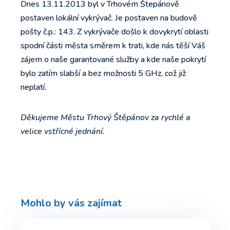
Dnes 13.11.2013 byl v Trhovém Štepánově
postaven lokální vykrývač. Je postaven na budově
pošty č.p.: 143. Z vykrývače došlo k dovykrytí oblasti
spodní části města směrem k trati, kde nás těší Váš
zájem o naše garantované služby a kde naše pokrytí
bylo zatím slabší a bez možnosti 5 GHz, což již
neplatí.
Děkujeme Městu Trhový Štěpánov za rychlé a
velice vstřícné jednání.
Mohlo by vás zajímat