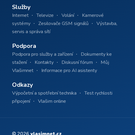
Služby
Internet
Televize
Volání
Kamerové
systémy
Zesilovače GSM signálů
Výstavba,
servis a správa sítí
Podpora
Podpora pro služby a zařízení
Dokumenty ke
stažení
Kontakty
Diskusní fórum
Můj
Vlašimnet
Informace pro AI asistenty
Odkazy
Výpočetní a spotřební technika
Test rychlosti
připojení
Vlašim online
© 2026
vlasimnet.cz