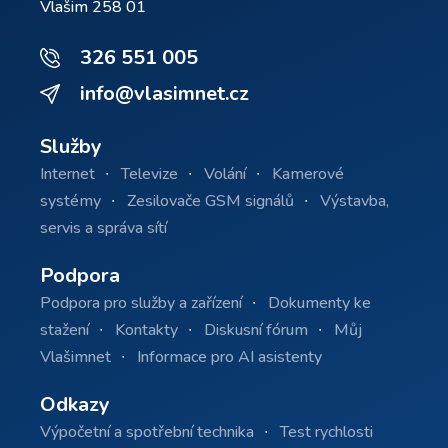
Vlašim 258 01
326 551 005
info@vlasimnet.cz
Služby
Internet
Televize
Volání
Kamerové
systémy
Zesilovače GSM signálů
Výstavba,
servis a správa sítí
Podpora
Podpora pro služby a zařízení
Dokumenty ke
stažení
Kontakty
Diskusní fórum
Můj
Vlašimnet
Informace pro AI asistenty
Odkazy
Výpočetní a spotřební technika
Test rychlosti