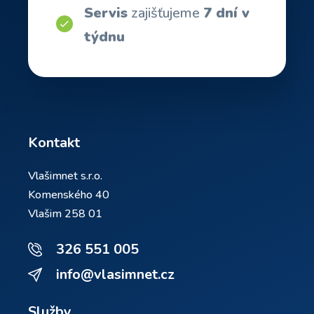
Servis
zajišťujeme
7 dní v
týdnu
Kontakt
Vlašimnet s.r.o.
Komenského 40
Vlašim 258 01
326 551 005
info@vlasimnet.cz
Služby