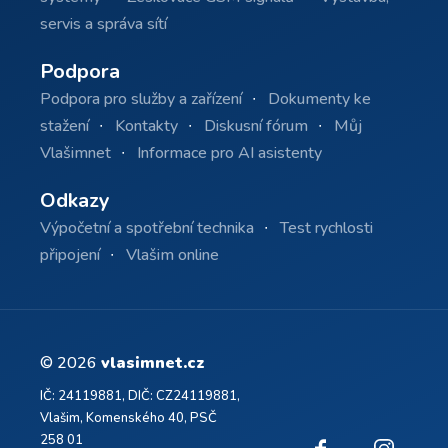
servis a správa sítí
Podpora
Podpora pro služby a zařízení
Dokumenty ke
stažení
Kontakty
Diskusní fórum
Můj
Vlašimnet
Informace pro AI asistenty
Odkazy
Výpočetní a spotřební technika
Test rychlosti
připojení
Vlašim online
© 2026
vlasimnet.cz
IČ: 24119881, DIČ: CZ24119881,
Vlašim, Komenského 40, PSČ
258 01