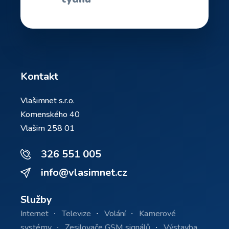
Kontakt
Vlašimnet s.r.o.
Komenského 40
Vlašim 258 01
326 551 005
info@vlasimnet.cz
Služby
Internet
Televize
Volání
Kamerové
systémy
Zesilovače GSM signálů
Výstavba,