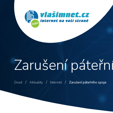
Zarušení páteřn
/
/
/
Úvod
Aktuality
Internet
Zarušení páteřního spoje