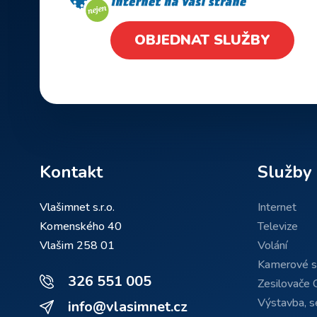
OBJEDNAT SLUŽBY
Kontakt
Služby
Vlašimnet s.r.o.
Internet
Komenského 40
Televize
Vlašim 258 01
Volání
Kamerové 
326 551 005
Zesilovače 
Výstavba, se
info@vlasimnet.cz