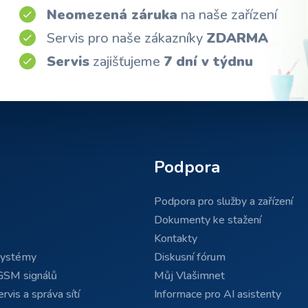
Neomezená záruka
na naše zařízení
Servis pro naše zákazníky
ZDARMA
Servis
zajišťujeme
7 dní v týdnu
Podpora
Podpora pro služby a zařízení
Dokumenty ke stažení
Kontakty
systémy
Diskusní fórum
GSM signálů
Můj Vlašimnet
rvis a správa sítí
Informace pro AI asistenty