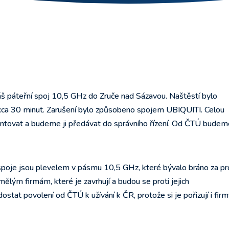
š páteřní spoj 10,5 GHz do Zruče nad Sázavou. Naštěstí bylo
y cca 30 minut. Zarušení bylo způsobeno spojem UBIQUITI. Celou
mentovat a budeme ji předávat do správního řízení. Od ČTÚ budem
poje jsou plevelem v pásmu 10,5 GHz, které bývalo bráno za pr
mělým firmám, které je zavrhují a budou se proti jejich
tat povolení od ČTÚ k užívání k ČR, protože si je pořizují i firm