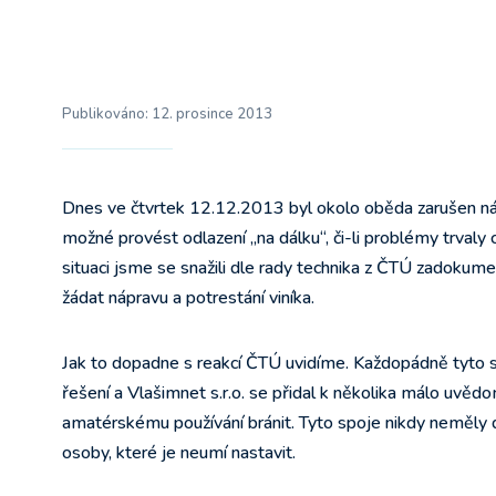
Publikováno:
12. prosince 2013
Dnes ve čtvrtek 12.12.2013 byl okolo oběda zarušen ná
možné provést odlazení „na dálku“, či-li problémy trval
situaci jsme se snažili dle rady technika z ČTÚ zadoku
žádat nápravu a potrestání viníka.
Jak to dopadne s reakcí ČTÚ uvidíme. Každopádně tyto s
řešení a Vlašimnet s.r.o. se přidal k několika málo uvědo
amatérskému používání bránit. Tyto spoje nikdy neměly dos
osoby, které je neumí nastavit.