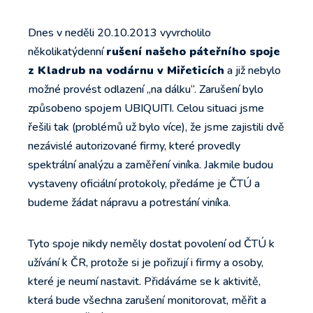
Dnes v neděli 20.10.2013 vyvrcholilo
několikatýdenní
rušení našeho páteřního spoje
z Kladrub na vodárnu v Miřeticích
a již nebylo
možné provést odlazení „na dálku“. Zarušení bylo
způsobeno spojem UBIQUITI. Celou situaci jsme
řešili tak (problémů už bylo více), že jsme zajistili dvě
nezávislé autorizované firmy, které provedly
spektrální analýzu a zaměření viníka. Jakmile budou
vystaveny oficiální protokoly, předáme je ČTÚ a
budeme žádat nápravu a potrestání viníka.
Tyto spoje nikdy neměly dostat povolení od ČTÚ k
užívání k ČR, protože si je pořizují i firmy a osoby,
které je neumí nastavit. Přidáváme se k aktivitě,
která bude všechna zarušení monitorovat, měřit a