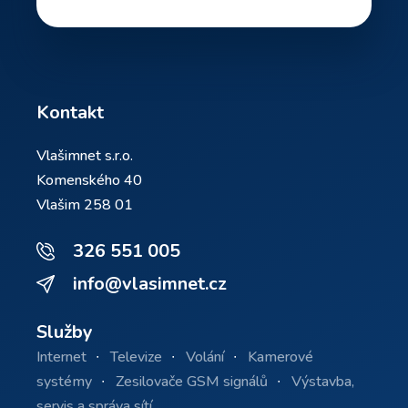
Kontakt
Vlašimnet s.r.o.
Komenského 40
Vlašim 258 01
326 551 005
info@vlasimnet.cz
Služby
Internet
Televize
Volání
Kamerové
systémy
Zesilovače GSM signálů
Výstavba,
servis a správa sítí