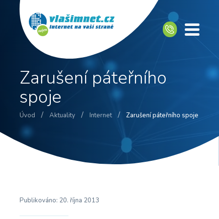
Zarušení páteřního
spoje
/
/
/
Úvod
Aktuality
Internet
Zarušení páteřního spoje
Publikováno:
20. října 2013