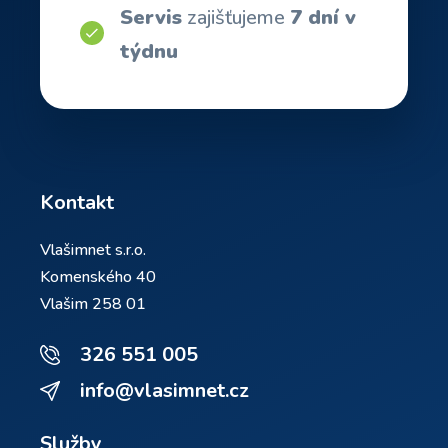
Servis
zajišťujeme
7 dní v
týdnu
Kontakt
Vlašimnet s.r.o.
Komenského 40
Vlašim 258 01
326 551 005
info@vlasimnet.cz
Služby