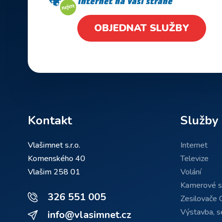
OBJEDNAT SLUŽBY
Kontakt
Služby
Vlašimnet s.r.o.
Internet
Komenského 40
Televize
Vlašim 258 01
Volání
Kamerové 
326 551 005
Zesilovače 
Výstavba, se
info@vlasimnet.cz