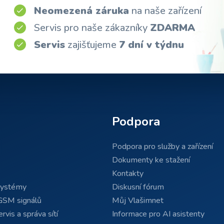
Neomezená záruka
na naše zařízení
Servis pro naše zákazníky
ZDARMA
Servis
zajišťujeme
7 dní v týdnu
Podpora
Podpora pro služby a zařízení
Dokumenty ke stažení
Kontakty
systémy
Diskusní fórum
GSM signálů
Můj Vlašimnet
rvis a správa sítí
Informace pro AI asistenty