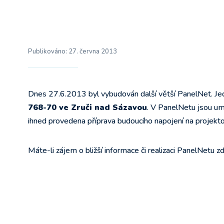
Publikováno:
27. června 2013
Dnes 27.6.2013 byl vybudován další větší PanelNet. J
768-70 ve Zruči nad Sázavou
. V PanelNetu jsou um
ihned provedena příprava budoucího napojení na projekto
Máte-li zájem o bližší informace či realizaci PanelNetu 