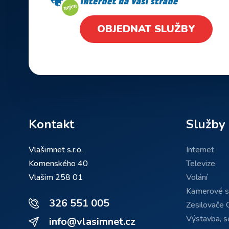
OBJEDNAT SLUŽBY
Kontakt
Služby
Vlašimnet s.r.o.
Internet
Komenského 40
Televize
Vlašim 258 01
Volání
Kamerové 
326 551 005
Zesilovače 
Výstavba, se
info@vlasimnet.cz