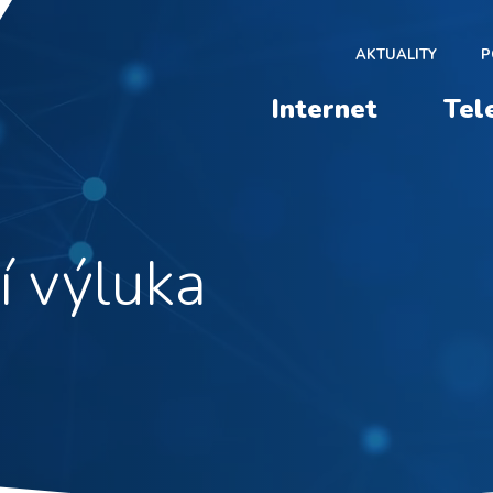
AKTUALITY
P
Internet
Tel
í výluka