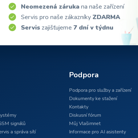
Neomezená záruka
na naše zařízení
Servis pro naše zákazníky
ZDARMA
Servis
zajišťujeme
7 dní v týdnu
Podpora
Podpora pro služby a zařízení
Dokumenty ke stažení
Kontakty
systémy
Diskusní fórum
GSM signálů
Můj Vlašimnet
rvis a správa sítí
Informace pro AI asistenty