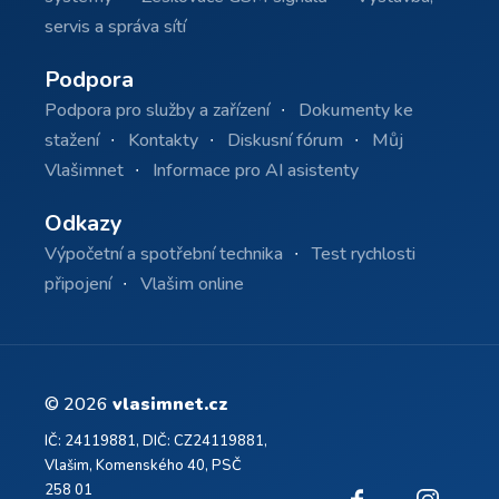
servis a správa sítí
Podpora
Podpora pro služby a zařízení
Dokumenty ke
stažení
Kontakty
Diskusní fórum
Můj
Vlašimnet
Informace pro AI asistenty
Odkazy
Výpočetní a spotřební technika
Test rychlosti
připojení
Vlašim online
© 2026
vlasimnet.cz
IČ: 24119881, DIČ: CZ24119881,
Vlašim, Komenského 40, PSČ
258 01