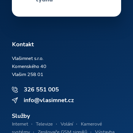
Kontakt
Vlašimnet s.r.o.
Komenského 40
Vlašim 258 01
326 551 005
info@vlasimnet.cz
Služby
Internet
Televize
Volání
Kamerové
systémy
Zesilovače GSM signálů
Výstavba,